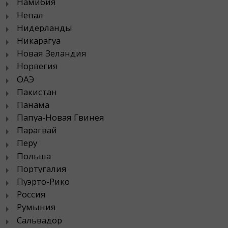
Намибия
Непал
Нидерланды
Никарагуа
Новая Зеландия
Норвегия
ОАЭ
Пакистан
Панама
Папуа-Новая Гвинея
Парагвай
Перу
Польша
Португалия
Пуэрто-Рико
Россия
Румыния
Сальвадор