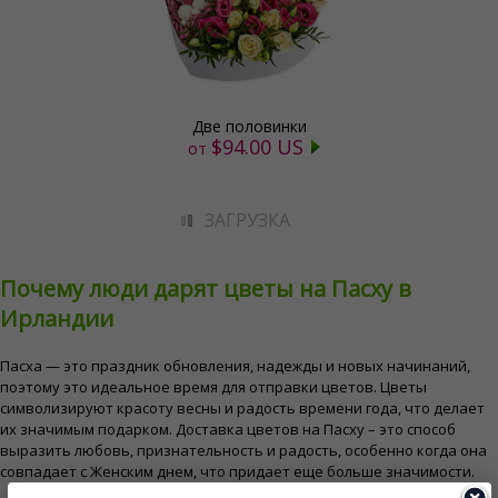
Две половинки
$94.00 US
от
ЗАГРУЗКА
Почему люди дарят цветы на Пасху в
Ирландии
Пасха — это праздник обновления, надежды и новых начинаний,
поэтому это идеальное время для отправки цветов. Цветы
символизируют красоту весны и радость времени года, что делает
их значимым подарком. Доставка цветов на Пасху – это способ
выразить любовь, признательность и радость, особенно когда она
совпадает с Женским днем, что придает еще больше значимости.