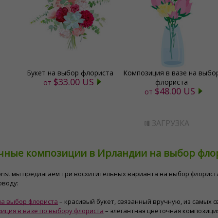
Букет на выбор флориста
Композиция в вазе на выбо
$33.00 US
флориста
от
$48.00 US
от
ЗАГРУЗКА
ные композиции в Ирландии на выбор флорист
​Florist мы предлагаем три восхитительных варианта на выбор флори
оводу:
на выбор флориста
– красивый букет, связанный вручную, из самых 
иция в вазе по выбору флориста
– элегантная цветочная композиция