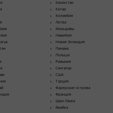
ия
Казахстан
а
Катар
Колумбия
я
Литва
йзия
Мальдивы
олия
Намибия
агуа
Новая Зеландия
тан
Панама
Польша
я
Румыния
ия
Сингапур
ам
США
ния
Турция
ай
Фарерские острова
яндия
Франция
Шри-Ланка
Ямайка