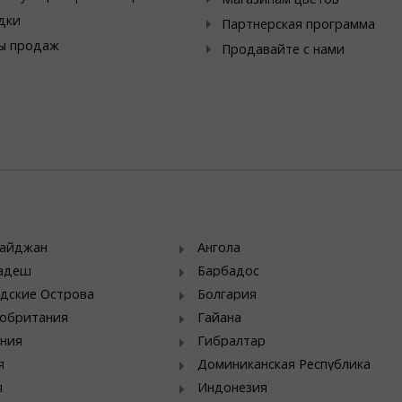
дки
Партнерская программа
ы продаж
Продавайте с нами
байджан
Ангола
ладеш
Барбадос
дские Острова
Болгария
обритания
Гайана
ния
Гибралтар
я
Доминиканская Республика
я
Индонезия