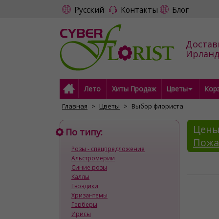
Русский
Контакты
Блог
Достав
Ирлан
Лето
Хиты Продаж
Цветы
Кор
Главная
Цветы
Выбор флориста
Цены
По типу:
Пожа
Розы - спецпредложение
Альстромерии
Синие розы
Каллы
Гвоздики
Хризантемы
Герберы
Ирисы