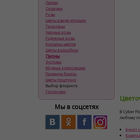
Лилии
Орхидеи
Розы
Цветы в виде игрушек
Тюльпаны
Черные розы
Радужные розы
Корзины цветов
Цветы в коробках
Пионы
Эустомы
Модные композиции
Премиум букеты
Цветы поштучно
Выбор флориста
Гортензии
Цветоч
Мы в соцсетях
В Cyber ​
любому п
Букет 
Композ