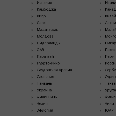
Испания
Итал
Камбоджа
Канад
Кипр
Китай
Лаос
Латви
Мадагаскар
Мала
Молдова
Монг
Нидерланды
Никар
ОАЭ
Пакис
Парагвай
Перу
Пуэрто-Рико
Росси
Саудовская Аравия
Серб
Словения
Сурин
Тайвань
Танза
Украина
Уругв
Филиппины
Финл
Чехия
Чили
Эфиопия
ЮАР