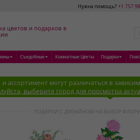
Нужна помощь?
+1 757 9
ка цветов и подарков в
дии
зины
Съедобные
Комнатные Цветы
Подарки
Пов
 и ассортимент могут различаться в зависим
луйста, выберите город для просмотра акту
ПОДАРКИ С ДИЗАЙНОМ НА ВЫБОР ФЛОР