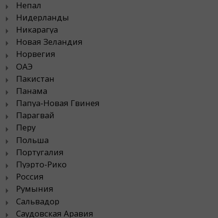
Непал
Нидерланды
Никарагуа
Новая Зеландия
Норвегия
ОАЭ
Пакистан
Панама
Папуа-Новая Гвинея
Парагвай
Перу
Польша
Португалия
Пуэрто-Рико
Россия
Румыния
Сальвадор
Саудовская Аравия