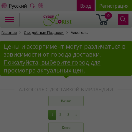
Русский
Вход
Регистрация
0
Главная
Съедобные Подарки
Алкоголь
Цены и ассортимент могут различаться в
зависимости от города доставки.
Пожалуйста, выберите город для
просмотра актуальных цен.
АЛКОГОЛЬ С ДОСТАВКОЙ В ИРЛАНДИИ
Начало
1
2
3
»
Конец