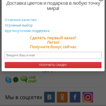
Доставка цветов и подарков в любую точку
мира!
Шоколадная корзинка
Отличное качество
$99.00 US
от
Огромный выбор
Круглосуточная поддержка
ЗАГРУЗКА
Сделать первый заказ?
Легко!
Получите бонус сейчас
Нужна помощь?
+17579800222
ПОЛУЧИТЬ СКИДКУ
Онлайн поддержка
Мы в соцсетях